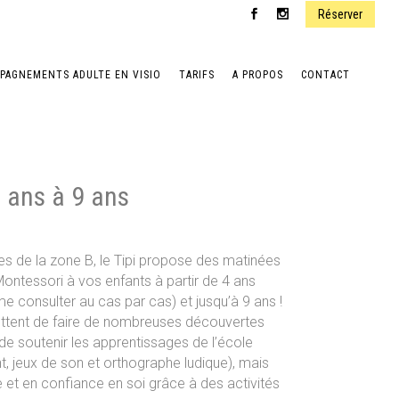
Réserver
PAGNEMENTS ADULTE EN VISIO
TARIFS
A PROPOS
CONTACT
 ans à 9 ans
CARTE CADEAU
s de la zone B, le Tipi propose des matinées
Montessori à vos enfants à partir de 4 ans
me consulter au cas par cas) et jusqu’à 9 ans !
ttent de faire de nombreuses découvertes
de soutenir les apprentissages de l’école
 jeux de son et orthographe ludique), mais
STAGE VACANCES 4 ANS À 9 ANS
et en confiance en soi grâce à des activités