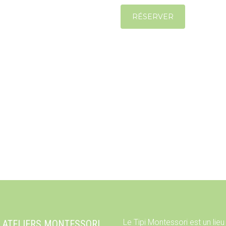
RÉSERVER
Le Tipi Montessori est un lieu
 ATELIERS MONTESSORI