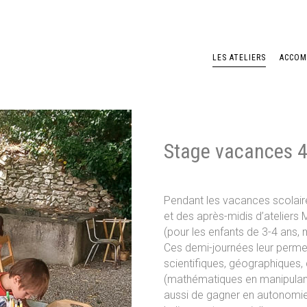
LES ATELIERS
ACCOM
Stage vacances 4
IER LES PETITS SCIENTIFIQUES
ATELIER BAC SENSORIEL
Pendant les vacances scolaire
et des après-midis d’ateliers 
(pour les enfants de 3-4 ans, 
Ces demi-journées leur perme
scientifiques, géographiques, 
(mathématiques en manipulant,
IER FLUO
ATELIER PRÉSCOLARISATION
aussi de gagner en autonomie 