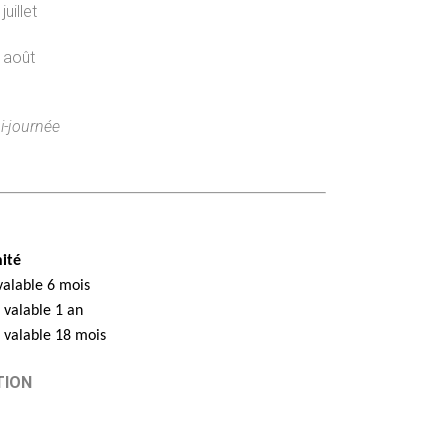
uillet
5 août
mi-journée
nité
valable 6 mois
valable 1 an
s
valable 18 mois
TION